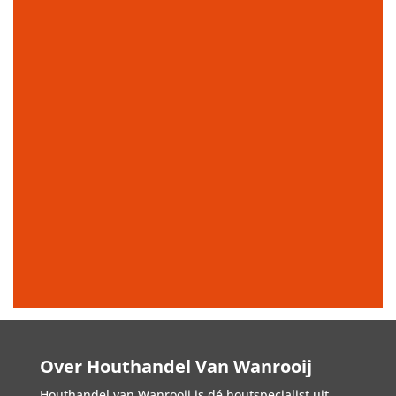
Over Houthandel Van Wanrooij
Houthandel van Wanrooij is dé houtspecialist uit