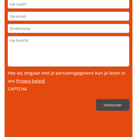
Uw
naam
Uw
email
Onderwerp
Uw
bericht
Hoe wij omgaan met je persoonsgegevens kun je lezen in
ons
Privacy beleid
CAPTCHA