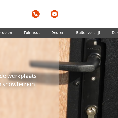
erdelen
Tuinhout
Deuren
Buitenverblijf
Da
 de werkplaats
 showterrein