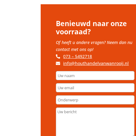
Benieuwd naar onze
voorraad?
Of heeft u andere vragen? Neem dan nu
contact met ons op!
073 – 5492718
info@houthandelvanwanrooij.nl
Uw
naam
Uw
email
Onderwerp
Uw
bericht