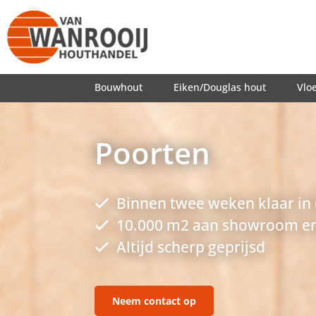
Bouwhout
Eiken/Douglas hout
Vlo
Poorten
Binnen twee weken klaar in
10.000 m2 aan showroom en
Altijd scherp geprijsd
Neem contact op