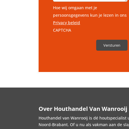
Hoe wij omgaan met je
persoonsgegevens kun je lezen in ons
Privacy beleid
CAPTCHA
Over Houthandel Van Wanrooij
Houthandel van Wanrooij is dé houtspecialist u
Noord-Brabant. Of u nu als vakman aan de slag