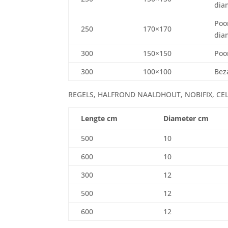
dia
Poo
250
170×170
dia
300
150×150
Poo
300
100×100
Bez
REGELS, HALFROND NAALDHOUT, NOBIFIX, CEL
Lengte cm
Diameter cm
500
10
600
10
300
12
500
12
600
12