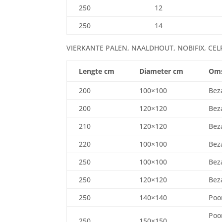
250
12
250
14
VIERKANTE PALEN, NAALDHOUT, NOBIFIX, CEL
Lengte cm
Diameter cm
Oms
200
100×100
Bez
200
120×120
Bez
210
120×120
Bez
220
100×100
Bez
250
100×100
Bez
250
120×120
Bez
250
140×140
Poo
Poo
250
150×150