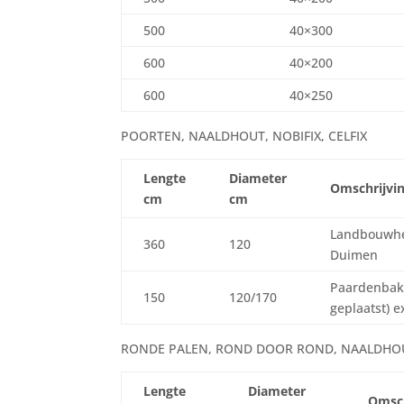
500
40×300
600
40×200
600
40×250
POORTEN, NAALDHOUT, NOBIFIX, CELFIX
Lengte
Diameter
Omschrijvi
cm
cm
Landbouwhek
360
120
Duimen
Paardenbakp
150
120/170
geplaatst) e
RONDE PALEN, ROND DOOR ROND, NAALDHOUT,
Lengte
Diameter
Omsch