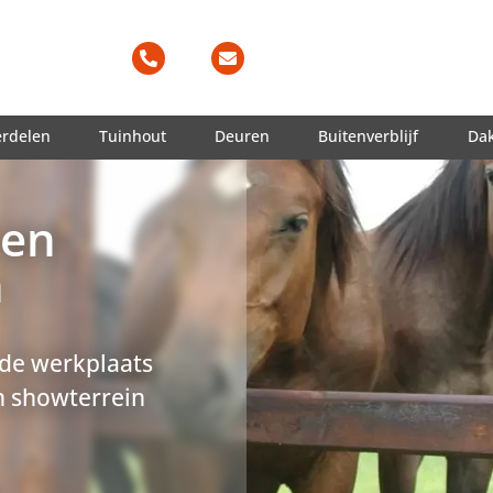
erdelen
Tuinhout
Deuren
Buitenverblijf
Da
ten
n
 de werkplaats
 showterrein