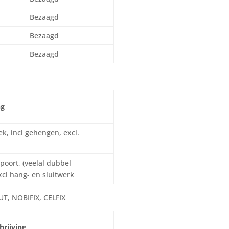
Bezaagd
Bezaagd
Bezaagd
ng
, incl gehengen, excl.
oort, (veelal dubbel
xcl hang- en sluitwerk
 NOBIFIX, CELFIX
rijving