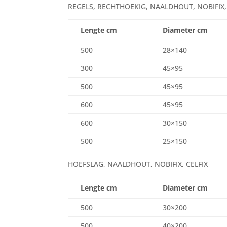
REGELS, RECHTHOEKIG, NAALDHOUT, NOBIFIX,
Lengte cm
Diameter cm
500
28×140
300
45×95
500
45×95
600
45×95
600
30×150
500
25×150
HOEFSLAG, NAALDHOUT, NOBIFIX, CELFIX
Lengte cm
Diameter cm
500
30×200
500
40×200