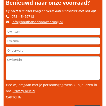
Benieuwd naar onze voorraad?
Of heeft u andere vragen? Neem dan nu contact met ons op!
073 – 5492718
info@houthandelvanwanrooij.nl
Uw
naam
Uw
email
Onderwerp
Uw
bericht
Hoe wij omgaan met je persoonsgegevens kun je lezen in
ons
Privacy beleid
CAPTCHA