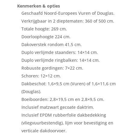
Kenmerken & opties
Geschaafd Noord-Europees Vuren of Douglas.
Verkrijgbaar in 2 dieptematen: 360 of 500 cm.
Totale hoogte: 269 cm.
Doorloophoogte 224 cm.
Dakoverstek rondom 41,5 cm.
Duplo verlijmde staanders: 14×14 cm.
Duplo verlijmde ringbalken: 14×14 cm.
Robuuste gordingen: 7×22 cm.
Schoren: 12×12 cm.
Dakbeschot: 1,6×9,5 cm (Vuren) of 1,6×11,6 cm
(Douglas).
Boeiboorden: 2,8×19,5 cm en 2,8×9,5 cm.
Inclusief matzwart gecoate daktrim.
Inclusief EPDM rubberfolie dakbedekking
(vliegvuurbestendig), lijm voor bevestiging en
verticale dakdoorvoer.