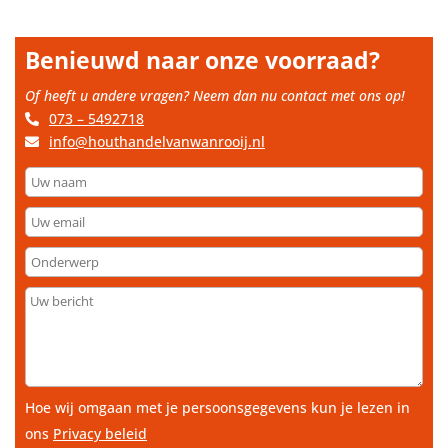
Benieuwd naar onze voorraad?
Of heeft u andere vragen? Neem dan nu contact met ons op!
073 – 5492718
info@houthandelvanwanrooij.nl
Uw
naam
Uw
email
Onderwerp
Uw
bericht
Hoe wij omgaan met je persoonsgegevens kun je lezen in
ons
Privacy beleid