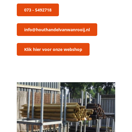
073 - 5492718
info@houthandelvanwanrooij.nl
Klik hier voor onze webshop