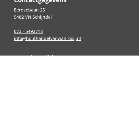
Eerdsebaan 25
5482 VN Schijndel
073 - 5492718
info@houthandelvanwanrooij.nl
Openingstijden
Maandag t/m vrijdag
07:00 – 12:00 & 13:00 – 17:30
Zaterdag
07:00 – 12:00
© 2026
Houthandel Van Wanrooij B.V.
|
Privacy Policy
|
Cookieverklaring