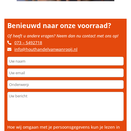
Benieuwd naar onze voorraad?
Of heeft u andere vragen? Neem dan nu contact met ons op!
073 – 5492718
info@houthandelvanwanrooij.nl
Uw
naam
Uw
email
Onderwerp
Uw
bericht
Hoe wij omgaan met je persoonsgegevens kun je lezen in