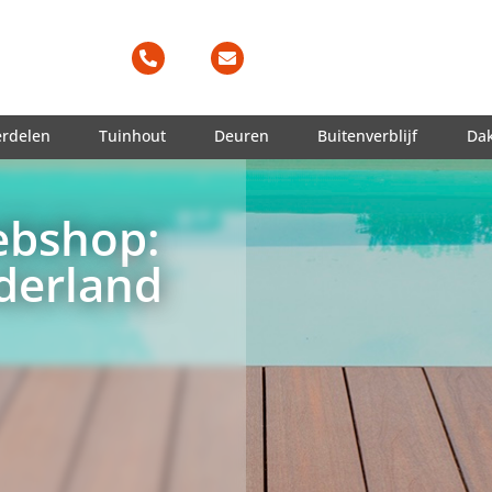
erdelen
Tuinhout
Deuren
Buitenverblijf
Da
ebshop:
derland