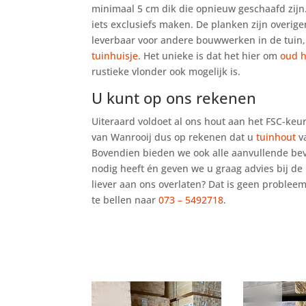
minimaal 5 cm dik die opnieuw geschaafd zijn
iets exclusiefs maken. De planken zijn overig
leverbaar voor andere bouwwerken in de tuin,
tuinhuisje
. Het unieke is dat het hier om
oud 
rustieke vlonder ook mogelijk is.
U kunt op ons rekenen
Uiteraard voldoet al ons hout aan het FSC-keu
van Wanrooij dus op rekenen dat u
tuinhout
va
Bovendien bieden we ook alle aanvullende bev
nodig heeft én geven we u graag advies bij de in
liever aan ons overlaten? Dat is geen proble
te bellen naar
073 – 5492718
.