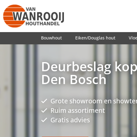
Bouwhout
Eiken/Douglas hout
Vlo
Deurbeslag kop
Den Bosch
Grote showroom en showter
Ruim assortiment
Gratis advies