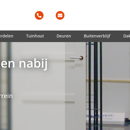
erdelen
Tuinhout
Deuren
Buitenverblijf
Da
en nabij
rein