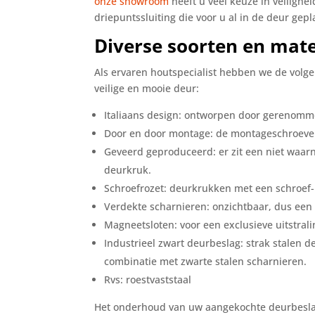
onze showroom
heeft u veel keuze in veilighe
driepuntssluiting die voor u al in de deur gep
Diverse soorten en mate
Als ervaren houtspecialist hebben we de volg
veilige en mooie deur:
Italiaans design: ontworpen door gerenomme
Door en door montage: de montageschroeven
Geveerd geproduceerd: er zit een niet waa
deurkruk.
Schroefrozet: deurkrukken met een schroef- 
Verdekte scharnieren: onzichtbaar, dus een
Magneetsloten: voor een exclusieve uitstral
Industrieel zwart deurbeslag: strak stalen d
combinatie met zwarte stalen scharnieren.
Rvs: roestvaststaal
Het onderhoud van uw aangekochte deurbeslag 